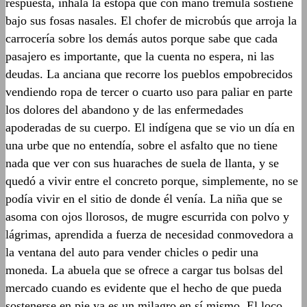
respuesta, inhala la estopa que con mano trémula sostiene
bajo sus fosas nasales. El chofer de microbús que arroja la
carrocería sobre los demás autos porque sabe que cada
pasajero es importante, que la cuenta no espera, ni las
deudas. La anciana que recorre los pueblos empobrecidos
vendiendo ropa de tercer o cuarto uso para paliar en parte
los dolores del abandono y de las enfermedades
apoderadas de su cuerpo. El indígena que se vio un día en
una urbe que no entendía, sobre el asfalto que no tiene
nada que ver con sus huaraches de suela de llanta, y se
quedó a vivir entre el concreto porque, simplemente, no se
podía vivir en el sitio de donde él venía. La niña que se
asoma con ojos llorosos, de mugre escurrida con polvo y
lágrimas, aprendida a fuerza de necesidad conmovedora a
la ventana del auto para vender chicles o pedir una
moneda. La abuela que se ofrece a cargar tus bolsas del
mercado cuando es evidente que el hecho de que pueda
sostenerse en pie ya es un milagro en sí mismo. El loco