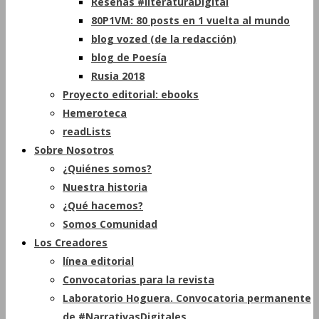
Reseñas #literaturaDigital
80P1VM: 80 posts en 1 vuelta al mundo
blog vozed (de la redacción)
blog de Poesía
Rusia 2018
Proyecto editorial: ebooks
Hemeroteca
readLists
Sobre Nosotros
¿Quiénes somos?
Nuestra historia
¿Qué hacemos?
Somos Comunidad
Los Creadores
línea editorial
Convocatorias para la revista
Laboratorio Hoguera. Convocatoria permanente
de #NarrativasDigitales