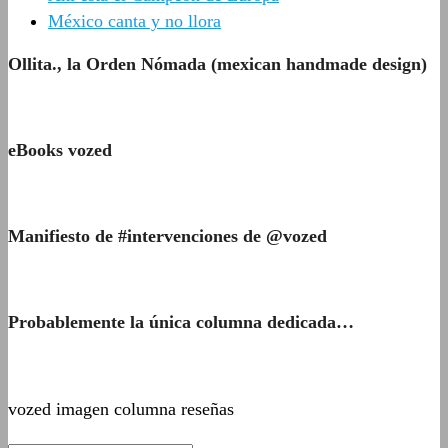
México canta y no llora
Ollita., la Orden Nómada (mexican handmade design)
eBooks vozed
Manifiesto de #intervenciones de @vozed
Probablemente la única columna dedicada…
vozed imagen columna reseñas