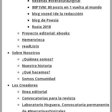
Reseñas #literaturaDigital
80P1VM: 80 posts en 1 vuelta al mundo
blog vozed (de la redacción)
blog de Poesía
Rusia 2018
Proyecto editorial: ebooks
Hemeroteca
readLists
Sobre Nosotros
¿Quiénes somos?
Nuestra historia
¿Qué hacemos?
Somos Comunidad
Los Creadores
línea editorial
Convocatorias para la revista
Laboratorio Hoguera. Convocatoria permanente
de #NarrativasDigitales