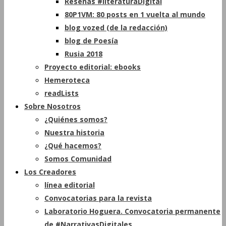
Reseñas #literaturaDigital
80P1VM: 80 posts en 1 vuelta al mundo
blog vozed (de la redacción)
blog de Poesía
Rusia 2018
Proyecto editorial: ebooks
Hemeroteca
readLists
Sobre Nosotros
¿Quiénes somos?
Nuestra historia
¿Qué hacemos?
Somos Comunidad
Los Creadores
línea editorial
Convocatorias para la revista
Laboratorio Hoguera. Convocatoria permanente
de #NarrativasDigitales