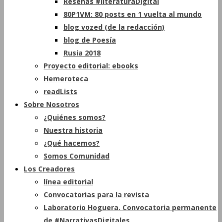
Reseñas #literaturaDigital
80P1VM: 80 posts en 1 vuelta al mundo
blog vozed (de la redacción)
blog de Poesía
Rusia 2018
Proyecto editorial: ebooks
Hemeroteca
readLists
Sobre Nosotros
¿Quiénes somos?
Nuestra historia
¿Qué hacemos?
Somos Comunidad
Los Creadores
línea editorial
Convocatorias para la revista
Laboratorio Hoguera. Convocatoria permanente
de #NarrativasDigitales