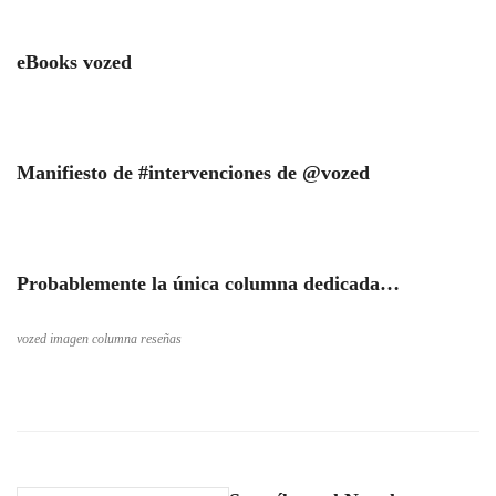
eBooks vozed
Manifiesto de #intervenciones de @vozed
Probablemente la única columna dedicada…
vozed imagen columna reseñas