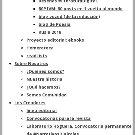
Reseñas #literaturaDigital
80P1VM: 80 posts en 1 vuelta al mundo
blog vozed (de la redacción)
blog de Poesía
Rusia 2018
Proyecto editorial: ebooks
Hemeroteca
readLists
Sobre Nosotros
¿Quiénes somos?
Nuestra historia
¿Qué hacemos?
Somos Comunidad
Los Creadores
línea editorial
Convocatorias para la revista
Laboratorio Hoguera. Convocatoria permanente
de #NarrativasDigitales