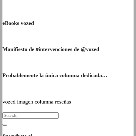
eBooks vozed
Manifiesto de #intervenciones de @vozed
Probablemente la única columna dedicada…
vozed imagen columna reseñas
Suscríbete al