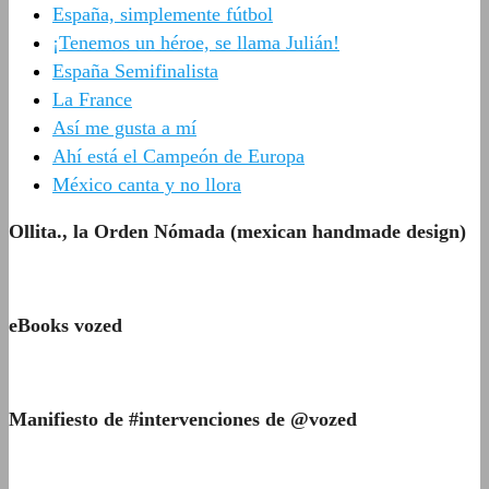
España, simplemente fútbol
¡Tenemos un héroe, se llama Julián!
España Semifinalista
La France
Así me gusta a mí
Ahí está el Campeón de Europa
México canta y no llora
Ollita., la Orden Nómada (mexican handmade design)
eBooks vozed
Manifiesto de #intervenciones de @vozed