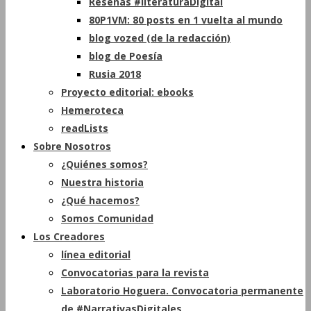
Reseñas #literaturaDigital
80P1VM: 80 posts en 1 vuelta al mundo
blog vozed (de la redacción)
blog de Poesía
Rusia 2018
Proyecto editorial: ebooks
Hemeroteca
readLists
Sobre Nosotros
¿Quiénes somos?
Nuestra historia
¿Qué hacemos?
Somos Comunidad
Los Creadores
línea editorial
Convocatorias para la revista
Laboratorio Hoguera. Convocatoria permanente
de #NarrativasDigitales