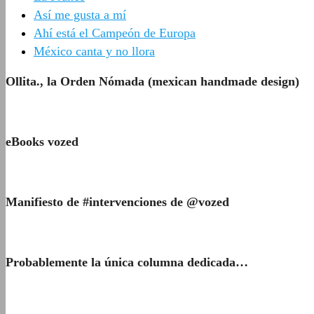
Así me gusta a mí
Ahí está el Campeón de Europa
México canta y no llora
Ollita., la Orden Nómada (mexican handmade design)
eBooks vozed
Manifiesto de #intervenciones de @vozed
Probablemente la única columna dedicada…