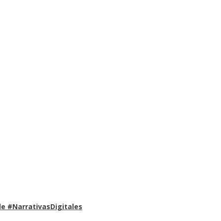
e #NarrativasDigitales