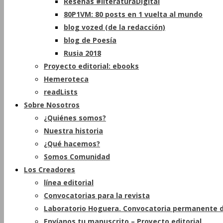
Reseñas #literaturaDigital
80P1VM: 80 posts en 1 vuelta al mundo
blog vozed (de la redacción)
blog de Poesía
Rusia 2018
Proyecto editorial: ebooks
Hemeroteca
readLists
Sobre Nosotros
¿Quiénes somos?
Nuestra historia
¿Qué hacemos?
Somos Comunidad
Los Creadores
línea editorial
Convocatorias para la revista
Laboratorio Hoguera. Convocatoria permanente d
Envíanos tu manuscrito – Proyecto editorial