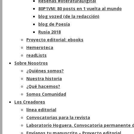
Reseñas #literaturaDigital
80P1VM: 80 posts en 1 vuelta al mundo
blog vozed (de la redacción)
blog de Poesía
Rusia 2018
Proyecto editorial: ebooks
Hemeroteca
readLists
Sobre Nosotros
¿Quiénes somos?
Nuestra historia
¿Qué hacemos?
Somos Comunidad
Los Creadores
línea editorial
Convocatorias para la revista
Laboratorio Hoguera. Convocatoria permanente d
Envíanos tu manuscrito – Proyecto editorial