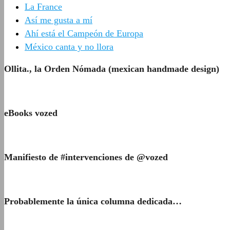
La France
Así me gusta a mí
Ahí está el Campeón de Europa
México canta y no llora
Ollita., la Orden Nómada (mexican handmade design)
eBooks vozed
Manifiesto de #intervenciones de @vozed
Probablemente la única columna dedicada…