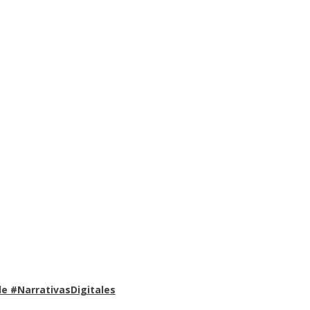
e #NarrativasDigitales