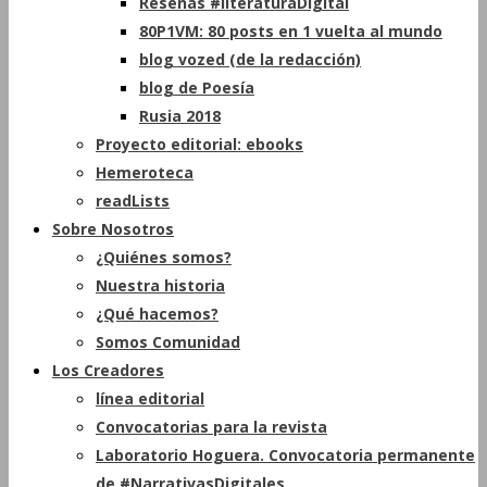
Reseñas #literaturaDigital
80P1VM: 80 posts en 1 vuelta al mundo
blog vozed (de la redacción)
blog de Poesía
Rusia 2018
Proyecto editorial: ebooks
Hemeroteca
readLists
Sobre Nosotros
¿Quiénes somos?
Nuestra historia
¿Qué hacemos?
Somos Comunidad
Los Creadores
línea editorial
Convocatorias para la revista
Laboratorio Hoguera. Convocatoria permanente
de #NarrativasDigitales