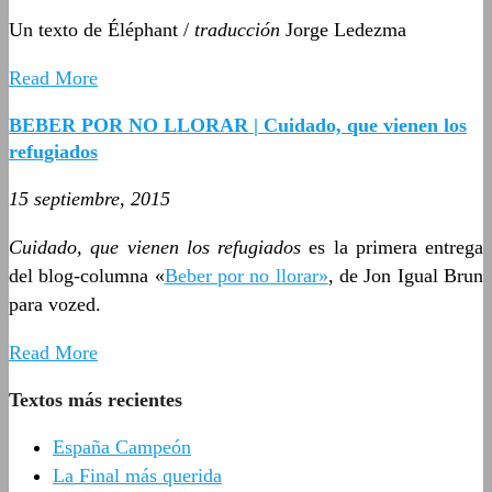
Un texto de Éléphant /
traducción
Jorge Ledezma
Read More
BEBER POR NO LLORAR | Cuidado, que vienen los
refugiados
15 septiembre, 2015
Cuidado, que vienen los refugiados
es la primera entrega
del blog-columna «
Beber por no llorar»
, de Jon Igual Brun
para vozed.
Read More
Textos más recientes
España Campeón
La Final más querida