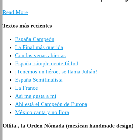
Read More
Textos más recientes
España Campeón
La Final más querida
Con las venas abiertas
España, simplemente fútbol
¡Tenemos un héroe, se llama Julián!
España Semifinalista
La France
Así me gusta a mí
Ahí está el Campeón de Europa
México canta y no llora
Ollita., la Orden Nómada (mexican handmade design)