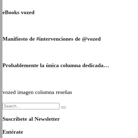
eBooks vozed
Manifiesto de #intervenciones de @vozed
Probablemente la única columna dedicada…
vozed imagen columna reseñas
Suscríbete al Newsletter
Entérate