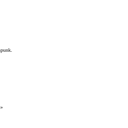
punk.
k»