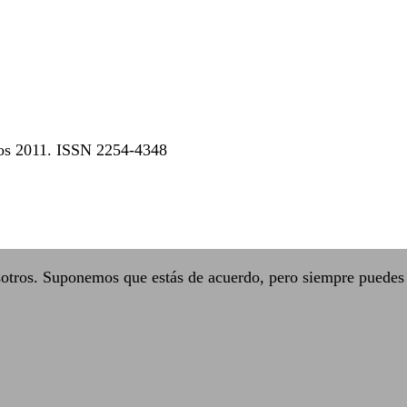
dos 2011. ISSN 2254-4348
sotros. Suponemos que estás de acuerdo, pero siempre puedes 