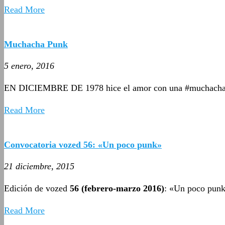
Read More
Muchacha Punk
5 enero, 2016
EN DICIEMBRE DE 1978 hice el amor con una #muchacha
Read More
Convocatoria vozed 56: «Un poco punk»
21 diciembre, 2015
Edición de vozed
56 (febrero-marzo 2016)
: «Un poco pun
Read More