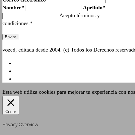
Nombre*
Apellido*
Acepto términos y
condiciones.*
vozed, editada desde 2004. (c) Todos los Derechos reserva
Esta web utiliza cookies para mejorar tu experiencia con no
Cerrar
Privacy Overview