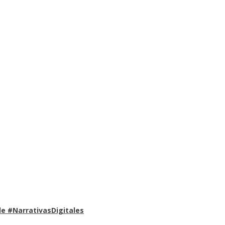
e #NarrativasDigitales