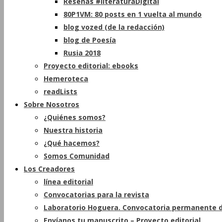
Reseñas #literaturaDigital
80P1VM: 80 posts en 1 vuelta al mundo
blog vozed (de la redacción)
blog de Poesía
Rusia 2018
Proyecto editorial: ebooks
Hemeroteca
readLists
Sobre Nosotros
¿Quiénes somos?
Nuestra historia
¿Qué hacemos?
Somos Comunidad
Los Creadores
línea editorial
Convocatorias para la revista
Laboratorio Hoguera. Convocatoria permanente d
Envíanos tu manuscrito – Proyecto editorial