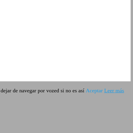
dejar de navegar por vozed si no es así
Aceptar
Leer más