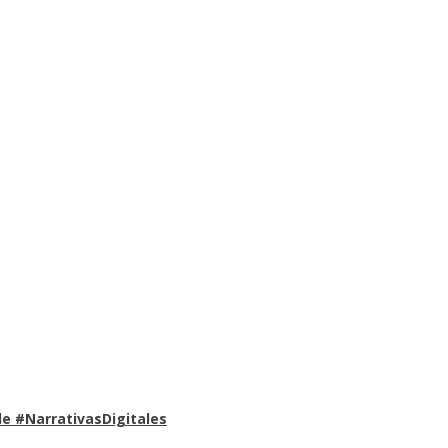
e #NarrativasDigitales