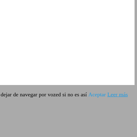
dejar de navegar por vozed si no es así
Aceptar
Leer más