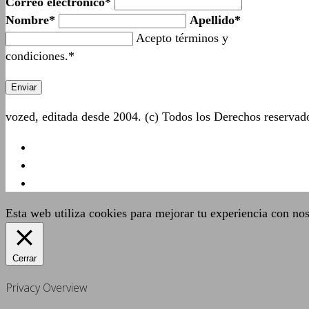
Correo electrónico*
Nombre*
Apellido*
Acepto términos y
condiciones.*
vozed, editada desde 2004. (c) Todos los Derechos reserva
Esta web utiliza cookies para mejorar tu experiencia con no
Cerrar
Privacy Overview