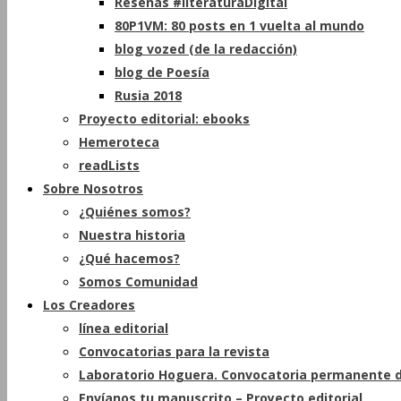
Reseñas #literaturaDigital
80P1VM: 80 posts en 1 vuelta al mundo
blog vozed (de la redacción)
blog de Poesía
Rusia 2018
Proyecto editorial: ebooks
Hemeroteca
readLists
Sobre Nosotros
¿Quiénes somos?
Nuestra historia
¿Qué hacemos?
Somos Comunidad
Los Creadores
línea editorial
Convocatorias para la revista
Laboratorio Hoguera. Convocatoria permanente d
Envíanos tu manuscrito – Proyecto editorial