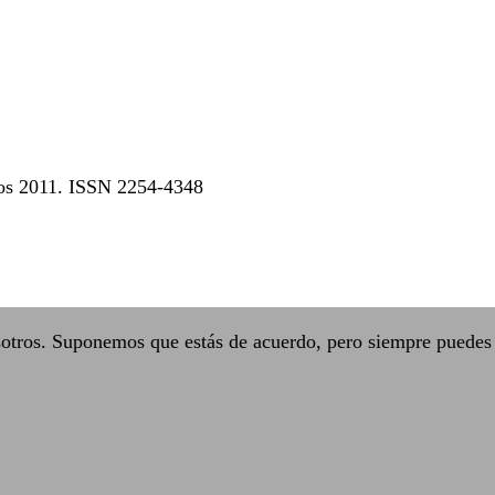
dos 2011. ISSN 2254-4348
sotros. Suponemos que estás de acuerdo, pero siempre puedes 