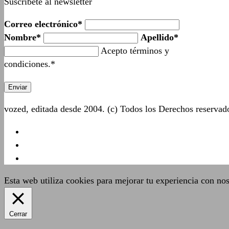
Suscríbete al newsletter
Correo electrónico*
Nombre*
Apellido*
Acepto términos y
condiciones.*
vozed, editada desde 2004. (c) Todos los Derechos reserva
Esta web utiliza cookies para mejorar tu experiencia con no
Cerrar