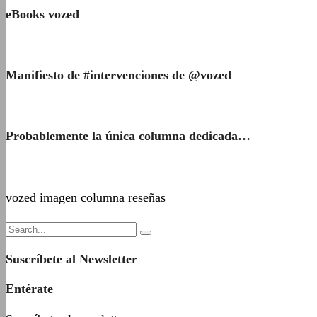
eBooks vozed
Manifiesto de #intervenciones de @vozed
Probablemente la única columna dedicada…
vozed imagen columna reseñas
Suscríbete al Newsletter
Entérate