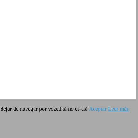
dejar de navegar por vozed si no es así
Aceptar
Leer más