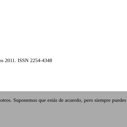
dos 2011. ISSN 2254-4348
sotros. Suponemos que estás de acuerdo, pero siempre puedes 