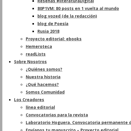
Reseñas #literaturaDigital
80P1VM: 80 posts en 1 vuelta al mundo
blog vozed (de la redacción)
blog de Poesía
Rusia 2018
Proyecto editorial: ebooks
Hemeroteca
readLists
Sobre Nosotros
¿Quiénes somos?
Nuestra historia
¿Qué hacemos?
Somos Comunidad
Los Creadores
línea editorial
Convocatorias para la revista
Laboratorio Hoguera. Convocatoria permanente d
Envíanos tu manuscrito – Proyecto editorial