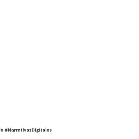
e #NarrativasDigitales