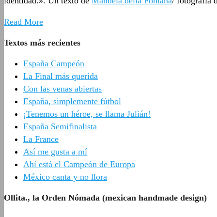
identidad.». Un texto de
Manuela della Fontana
/ fotografía
Read More
Textos más recientes
España Campeón
La Final más querida
Con las venas abiertas
España, simplemente fútbol
¡Tenemos un héroe, se llama Julián!
España Semifinalista
La France
Así me gusta a mí
Ahí está el Campeón de Europa
México canta y no llora
Ollita., la Orden Nómada (mexican handmade design)