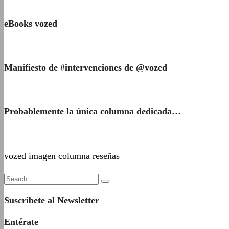
eBooks vozed
Manifiesto de #intervenciones de @vozed
Probablemente la única columna dedicada…
vozed imagen columna reseñas
Suscríbete al Newsletter
Entérate