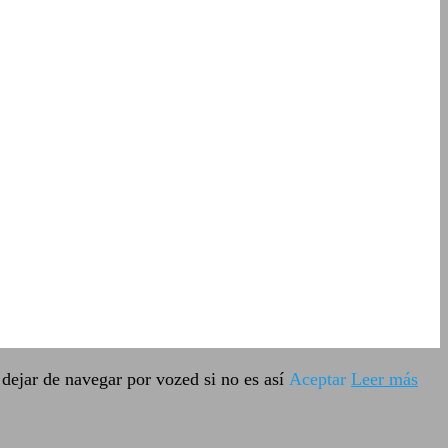
dejar de navegar por vozed si no es así
Aceptar
Leer más