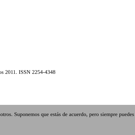
dos 2011. ISSN 2254-4348
sotros. Suponemos que estás de acuerdo, pero siempre puedes 