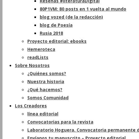
Reseñas #literaturaDigital
80P1VM: 80 posts en 1 vuelta al mundo
blog vozed (de la redacción)
blog de Poesía
Rusia 2018
Proyecto editorial: ebooks
Hemeroteca
readLists
Sobre Nosotros
¿Quiénes somos?
Nuestra historia
¿Qué hacemos?
Somos Comunidad
Los Creadores
línea editorial
Convocatorias para la revista
Laboratorio Hoguera. Convocatoria permanente d
Envíanos tu manuscrito – Proyecto editorial