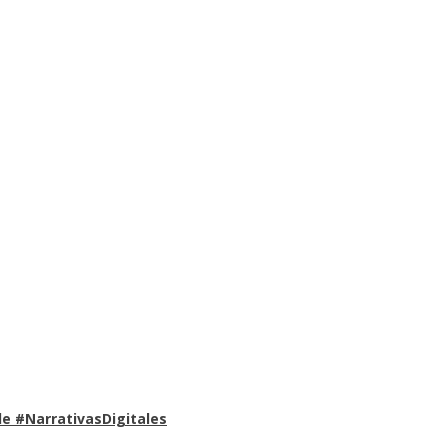
e #NarrativasDigitales