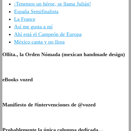
¡Tenemos un héroe, se llama Julián!
España Semifinalista
La France
Así me gusta a mí
Ahí está el Campeón de Europa
México canta y no llora
Ollita., la Orden Nómada (mexican handmade design)
eBooks vozed
Manifiesto de #intervenciones de @vozed
Probablemente la única columna dedicada…