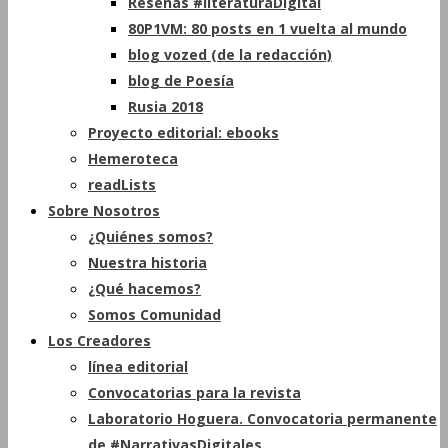
Reseñas #literaturaDigital
80P1VM: 80 posts en 1 vuelta al mundo
blog vozed (de la redacción)
blog de Poesía
Rusia 2018
Proyecto editorial: ebooks
Hemeroteca
readLists
Sobre Nosotros
¿Quiénes somos?
Nuestra historia
¿Qué hacemos?
Somos Comunidad
Los Creadores
línea editorial
Convocatorias para la revista
Laboratorio Hoguera. Convocatoria permanente
de #NarrativasDigitales