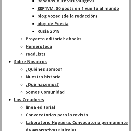
Reseñas #literaturaDigital
80P1VM: 80 posts en 1 vuelta al mundo
blog vozed (de la redacción)
blog de Poesía
Rusia 2018
Proyecto editorial: ebooks
Hemeroteca
readLists
Sobre Nosotros
¿Quiénes somos?
Nuestra historia
¿Qué hacemos?
Somos Comunidad
Los Creadores
línea editorial
Convocatorias para la revista
Laboratorio Hoguera. Convocatoria permanente
de #NarrativasDigitales