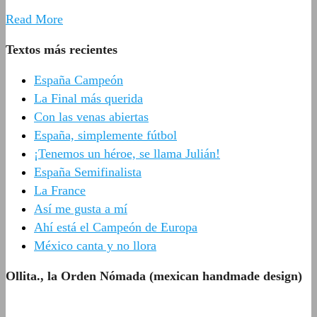
Read More
Textos más recientes
España Campeón
La Final más querida
Con las venas abiertas
España, simplemente fútbol
¡Tenemos un héroe, se llama Julián!
España Semifinalista
La France
Así me gusta a mí
Ahí está el Campeón de Europa
México canta y no llora
Ollita., la Orden Nómada (mexican handmade design)