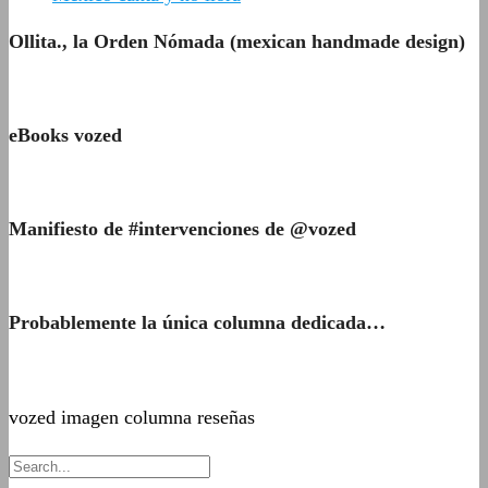
Ollita., la Orden Nómada (mexican handmade design)
eBooks vozed
Manifiesto de #intervenciones de @vozed
Probablemente la única columna dedicada…
vozed imagen columna reseñas