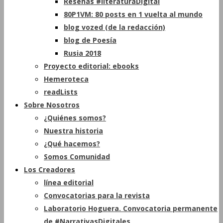
Reseñas #literaturaDigital
80P1VM: 80 posts en 1 vuelta al mundo
blog vozed (de la redacción)
blog de Poesía
Rusia 2018
Proyecto editorial: ebooks
Hemeroteca
readLists
Sobre Nosotros
¿Quiénes somos?
Nuestra historia
¿Qué hacemos?
Somos Comunidad
Los Creadores
línea editorial
Convocatorias para la revista
Laboratorio Hoguera. Convocatoria permanente
de #NarrativasDigitales