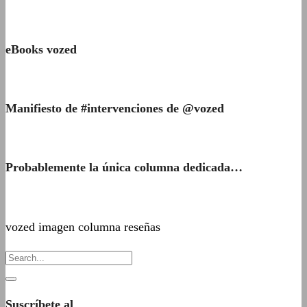
eBooks vozed
Manifiesto de #intervenciones de @vozed
Probablemente la única columna dedicada…
vozed imagen columna reseñas
Suscríbete al