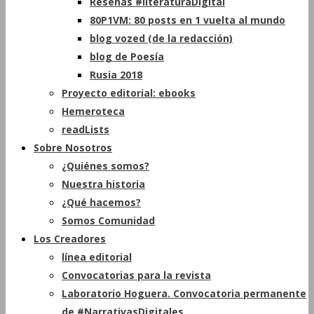
Reseñas #literaturaDigital
80P1VM: 80 posts en 1 vuelta al mundo
blog vozed (de la redacción)
blog de Poesía
Rusia 2018
Proyecto editorial: ebooks
Hemeroteca
readLists
Sobre Nosotros
¿Quiénes somos?
Nuestra historia
¿Qué hacemos?
Somos Comunidad
Los Creadores
línea editorial
Convocatorias para la revista
Laboratorio Hoguera. Convocatoria permanente
de #NarrativasDigitales