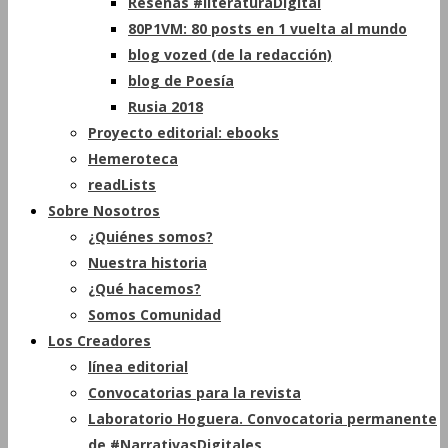
Reseñas #literaturaDigital
80P1VM: 80 posts en 1 vuelta al mundo
blog vozed (de la redacción)
blog de Poesía
Rusia 2018
Proyecto editorial: ebooks
Hemeroteca
readLists
Sobre Nosotros
¿Quiénes somos?
Nuestra historia
¿Qué hacemos?
Somos Comunidad
Los Creadores
línea editorial
Convocatorias para la revista
Laboratorio Hoguera. Convocatoria permanente
de #NarrativasDigitales