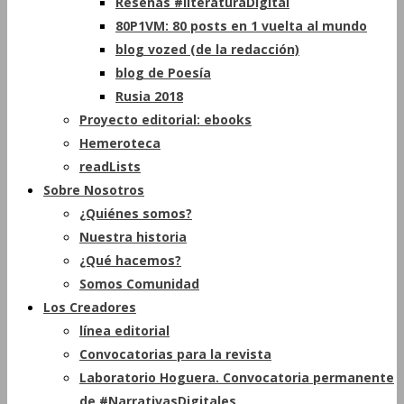
Reseñas #literaturaDigital
80P1VM: 80 posts en 1 vuelta al mundo
blog vozed (de la redacción)
blog de Poesía
Rusia 2018
Proyecto editorial: ebooks
Hemeroteca
readLists
Sobre Nosotros
¿Quiénes somos?
Nuestra historia
¿Qué hacemos?
Somos Comunidad
Los Creadores
línea editorial
Convocatorias para la revista
Laboratorio Hoguera. Convocatoria permanente
de #NarrativasDigitales