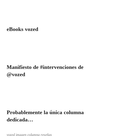
eBooks vozed
Manifiesto de #intervenciones de
@vozed
Probablemente la única columna
dedicada…
vozed imagen columna reseñas