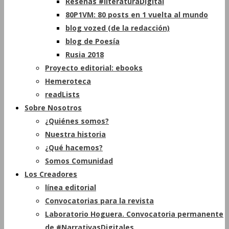
Reseñas #literaturaDigital
80P1VM: 80 posts en 1 vuelta al mundo
blog vozed (de la redacción)
blog de Poesía
Rusia 2018
Proyecto editorial: ebooks
Hemeroteca
readLists
Sobre Nosotros
¿Quiénes somos?
Nuestra historia
¿Qué hacemos?
Somos Comunidad
Los Creadores
línea editorial
Convocatorias para la revista
Laboratorio Hoguera. Convocatoria permanente
de #NarrativasDigitales