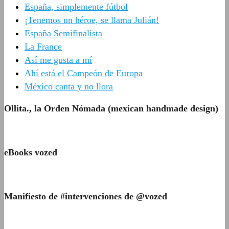
España, simplemente fútbol
¡Tenemos un héroe, se llama Julián!
España Semifinalista
La France
Así me gusta a mí
Ahí está el Campeón de Europa
México canta y no llora
Ollita., la Orden Nómada (mexican handmade design)
eBooks vozed
Manifiesto de #intervenciones de @vozed