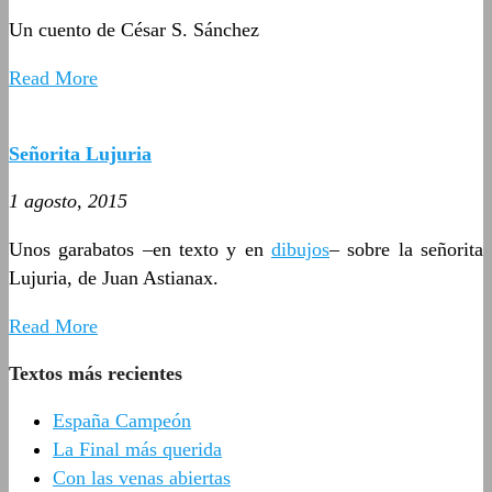
Un cuento de César S. Sánchez
Read More
Señorita Lujuria
1 agosto, 2015
Unos garabatos –en texto y en
dibujos
– sobre la señorita
Lujuria, de Juan Astianax.
Read More
Textos más recientes
España Campeón
La Final más querida
Con las venas abiertas