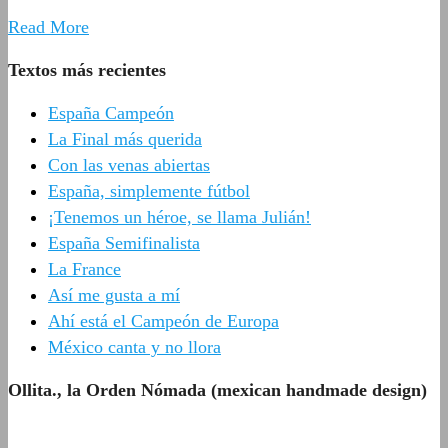
Read More
Textos más recientes
España Campeón
La Final más querida
Con las venas abiertas
España, simplemente fútbol
¡Tenemos un héroe, se llama Julián!
España Semifinalista
La France
Así me gusta a mí
Ahí está el Campeón de Europa
México canta y no llora
Ollita., la Orden Nómada (mexican handmade design)