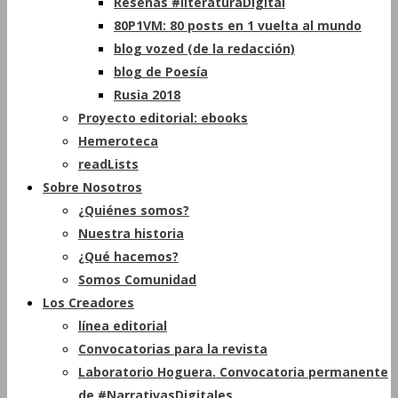
Reseñas #literaturaDigital
80P1VM: 80 posts en 1 vuelta al mundo
blog vozed (de la redacción)
blog de Poesía
Rusia 2018
Proyecto editorial: ebooks
Hemeroteca
readLists
Sobre Nosotros
¿Quiénes somos?
Nuestra historia
¿Qué hacemos?
Somos Comunidad
Los Creadores
línea editorial
Convocatorias para la revista
Laboratorio Hoguera. Convocatoria permanente
de #NarrativasDigitales