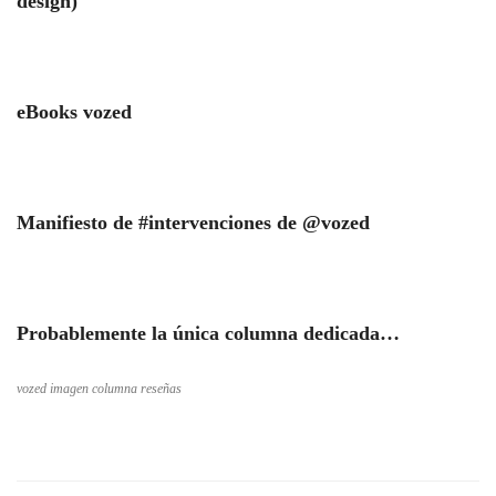
design)
eBooks vozed
Manifiesto de #intervenciones de @vozed
Probablemente la única columna dedicada…
vozed imagen columna reseñas