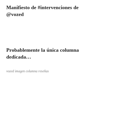
Manifiesto de #intervenciones de
@vozed
Probablemente la única columna
dedicada…
vozed imagen columna reseñas