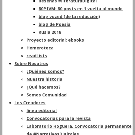
Reseñas #literaturaDigital
80P1VM: 80 posts en 1 vuelta al mundo
blog vozed (de la redacción)
blog de Poesía
Rusia 2018
Proyecto editorial: ebooks
Hemeroteca
readLists
Sobre Nosotros
¿Quiénes somos?
Nuestra historia
¿Qué hacemos?
Somos Comunidad
Los Creadores
línea editorial
Convocatorias para la revista
Laboratorio Hoguera. Convocatoria permanente
de #NarrativasDigitales