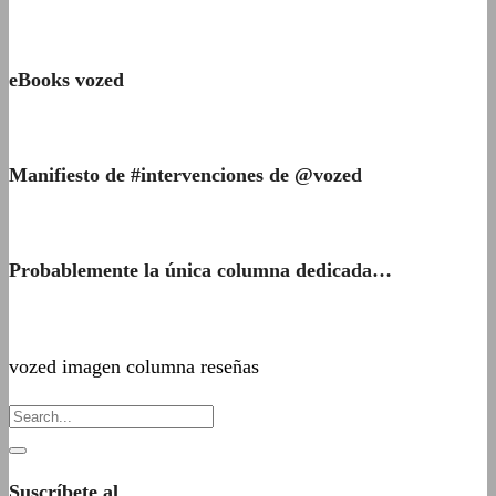
eBooks vozed
Manifiesto de #intervenciones de @vozed
Probablemente la única columna dedicada…
vozed imagen columna reseñas
Suscríbete al