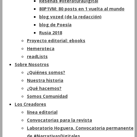
Reseñas #literaturaDigital
80P1VM: 80 posts en 1 vuelta al mundo
blog vozed (de la redacción)
blog de Poesía
Rusia 2018
Proyecto editorial: ebooks
Hemeroteca
readLists
Sobre Nosotros
¿Quiénes somos?
Nuestra historia
¿Qué hacemos?
Somos Comunidad
Los Creadores
línea editorial
Convocatorias para la revista
Laboratorio Hoguera. Convocatoria permanente
de #NarrativasDigitales