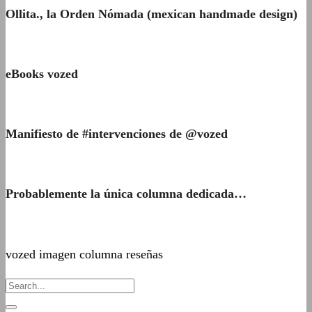
Ollita., la Orden Nómada (mexican handmade design)
eBooks vozed
Manifiesto de #intervenciones de @vozed
Probablemente la única columna dedicada…
vozed imagen columna reseñas