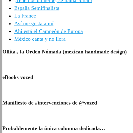
¡Tenemos un héroe, se llama Julián!
España Semifinalista
La France
Así me gusta a mí
Ahí está el Campeón de Europa
México canta y no llora
Ollita., la Orden Nómada (mexican handmade design)
eBooks vozed
Manifiesto de #intervenciones de @vozed
Probablemente la única columna dedicada…