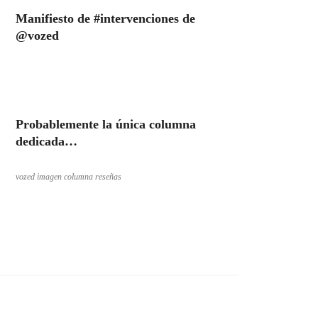
Manifiesto de #intervenciones de
@vozed
Probablemente la única columna
dedicada…
vozed imagen columna reseñas