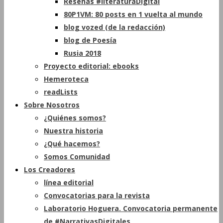
Reseñas #literaturaDigital
80P1VM: 80 posts en 1 vuelta al mundo
blog vozed (de la redacción)
blog de Poesía
Rusia 2018
Proyecto editorial: ebooks
Hemeroteca
readLists
Sobre Nosotros
¿Quiénes somos?
Nuestra historia
¿Qué hacemos?
Somos Comunidad
Los Creadores
línea editorial
Convocatorias para la revista
Laboratorio Hoguera. Convocatoria permanente
de #NarrativasDigitales