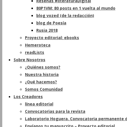
Reseñas #literaturaDigital
80P1VM: 80 posts en 1 vuelta al mundo
blog vozed (de la redacción)
blog de Poesía
Rusia 2018
Proyecto editorial: ebooks
Hemeroteca
readLists
Sobre Nosotros
¿Quiénes somos?
Nuestra historia
¿Qué hacemos?
Somos Comunidad
Los Creadores
línea editorial
Convocatorias para la revista
Laboratorio Hoguera. Convocatoria permanente d
Envíanos tu manuscrito – Proyecto editorial