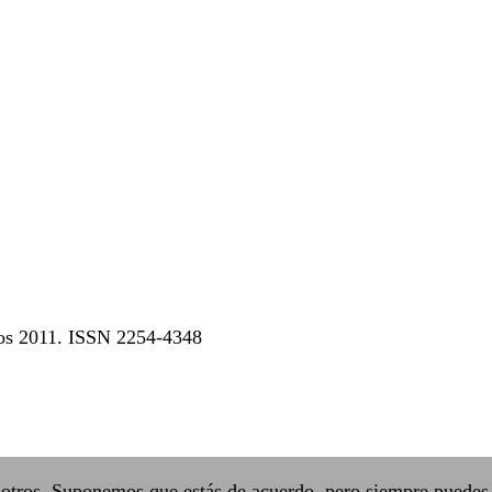
dos 2011. ISSN 2254-4348
sotros. Suponemos que estás de acuerdo, pero siempre puedes 