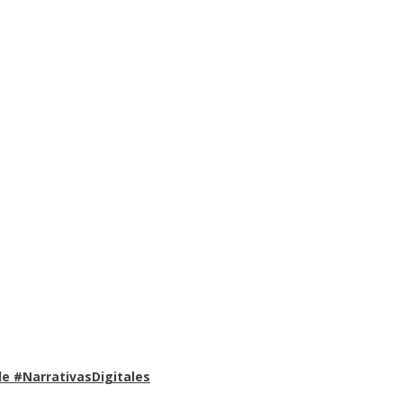
e #NarrativasDigitales