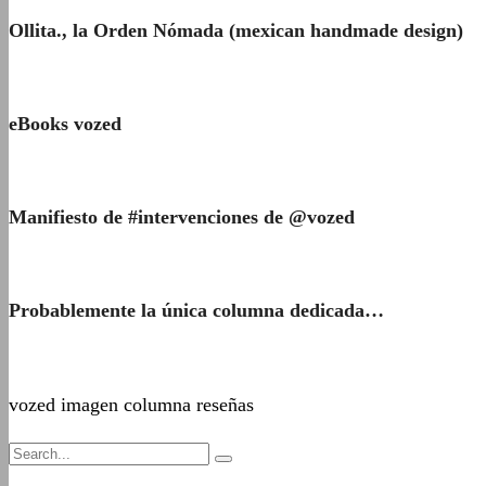
Ollita., la Orden Nómada (mexican handmade design)
eBooks vozed
Manifiesto de #intervenciones de @vozed
Probablemente la única columna dedicada…
vozed imagen columna reseñas