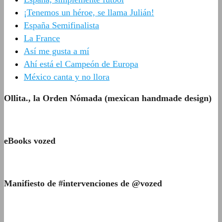
¡Tenemos un héroe, se llama Julián!
España Semifinalista
La France
Así me gusta a mí
Ahí está el Campeón de Europa
México canta y no llora
Ollita., la Orden Nómada (mexican handmade design)
eBooks vozed
Manifiesto de #intervenciones de @vozed