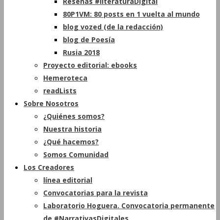
Reseñas #literaturaDigital
80P1VM: 80 posts en 1 vuelta al mundo
blog vozed (de la redacción)
blog de Poesía
Rusia 2018
Proyecto editorial: ebooks
Hemeroteca
readLists
Sobre Nosotros
¿Quiénes somos?
Nuestra historia
¿Qué hacemos?
Somos Comunidad
Los Creadores
línea editorial
Convocatorias para la revista
Laboratorio Hoguera. Convocatoria permanente
de #NarrativasDigitales