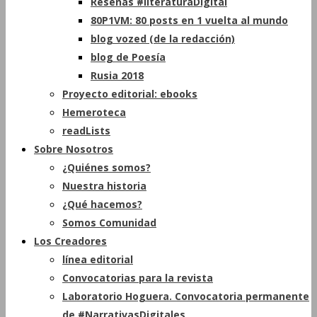
Reseñas #literaturaDigital
80P1VM: 80 posts en 1 vuelta al mundo
blog vozed (de la redacción)
blog de Poesía
Rusia 2018
Proyecto editorial: ebooks
Hemeroteca
readLists
Sobre Nosotros
¿Quiénes somos?
Nuestra historia
¿Qué hacemos?
Somos Comunidad
Los Creadores
línea editorial
Convocatorias para la revista
Laboratorio Hoguera. Convocatoria permanente
de #NarrativasDigitales