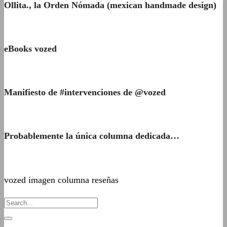
Ollita., la Orden Nómada (mexican handmade design)
eBooks vozed
Manifiesto de #intervenciones de @vozed
Probablemente la única columna dedicada…
vozed imagen columna reseñas