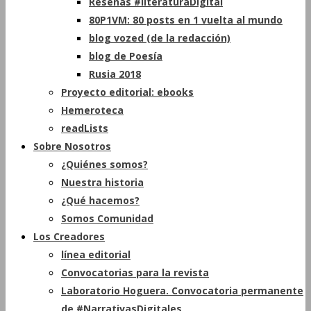
Reseñas #literaturaDigital
80P1VM: 80 posts en 1 vuelta al mundo
blog vozed (de la redacción)
blog de Poesía
Rusia 2018
Proyecto editorial: ebooks
Hemeroteca
readLists
Sobre Nosotros
¿Quiénes somos?
Nuestra historia
¿Qué hacemos?
Somos Comunidad
Los Creadores
línea editorial
Convocatorias para la revista
Laboratorio Hoguera. Convocatoria permanente
de #NarrativasDigitales