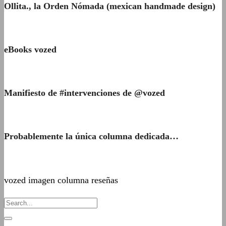
Ollita., la Orden Nómada (mexican handmade design)
eBooks vozed
Manifiesto de #intervenciones de @vozed
Probablemente la única columna dedicada…
vozed imagen columna reseñas