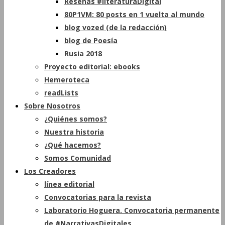
Reseñas #literaturaDigital
80P1VM: 80 posts en 1 vuelta al mundo
blog vozed (de la redacción)
blog de Poesía
Rusia 2018
Proyecto editorial: ebooks
Hemeroteca
readLists
Sobre Nosotros
¿Quiénes somos?
Nuestra historia
¿Qué hacemos?
Somos Comunidad
Los Creadores
línea editorial
Convocatorias para la revista
Laboratorio Hoguera. Convocatoria permanente
de #NarrativasDigitales