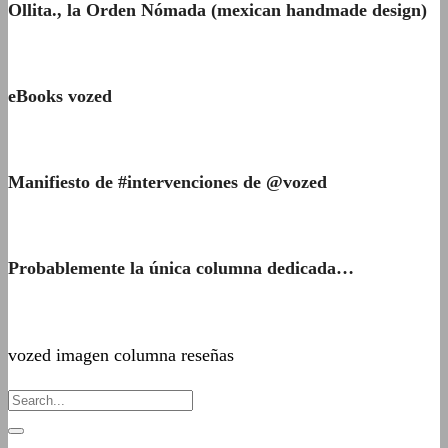
Ollita., la Orden Nómada (mexican handmade design)
eBooks vozed
Manifiesto de #intervenciones de @vozed
Probablemente la única columna dedicada…
vozed imagen columna reseñas