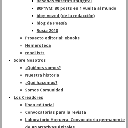
Reseñas #literaturaDigital
80P1VM: 80 posts en 1 vuelta al mundo
blog vozed (de la redacción)
blog de Poesía
Rusia 2018
Proyecto editorial: ebooks
Hemeroteca
readLists
Sobre Nosotros
¿Quiénes somos?
Nuestra historia
¿Qué hacemos?
Somos Comunidad
Los Creadores
línea editorial
Convocatorias para la revista
Laboratorio Hoguera. Convocatoria permanente
de #NarrativasDigitales