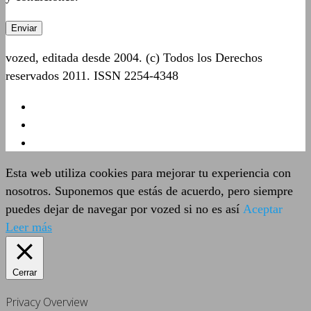
vozed, editada desde 2004. (c) Todos los Derechos
reservados 2011. ISSN 2254-4348
Esta web utiliza cookies para mejorar tu experiencia con
nosotros. Suponemos que estás de acuerdo, pero siempre
puedes dejar de navegar por vozed si no es así
Aceptar
Leer más
Cerrar
Privacy Overview