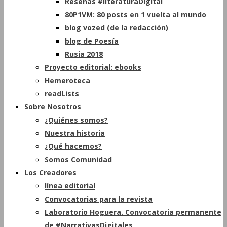
Reseñas #literaturaDigital
80P1VM: 80 posts en 1 vuelta al mundo
blog vozed (de la redacción)
blog de Poesía
Rusia 2018
Proyecto editorial: ebooks
Hemeroteca
readLists
Sobre Nosotros
¿Quiénes somos?
Nuestra historia
¿Qué hacemos?
Somos Comunidad
Los Creadores
línea editorial
Convocatorias para la revista
Laboratorio Hoguera. Convocatoria permanente
de #NarrativasDigitales