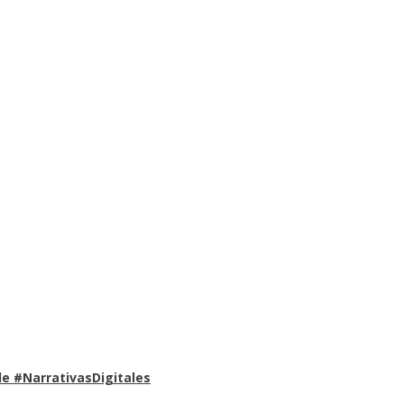
e #NarrativasDigitales