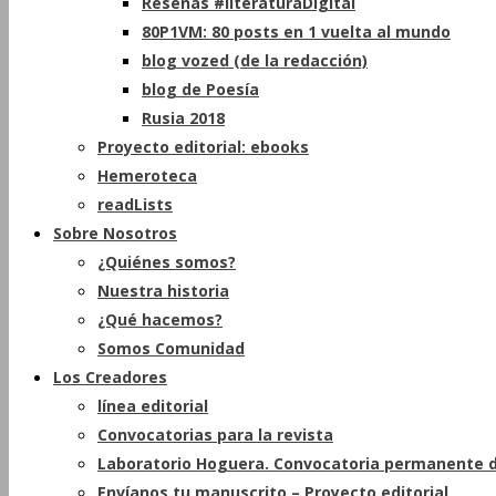
Reseñas #literaturaDigital
80P1VM: 80 posts en 1 vuelta al mundo
blog vozed (de la redacción)
blog de Poesía
Rusia 2018
Proyecto editorial: ebooks
Hemeroteca
readLists
Sobre Nosotros
¿Quiénes somos?
Nuestra historia
¿Qué hacemos?
Somos Comunidad
Los Creadores
línea editorial
Convocatorias para la revista
Laboratorio Hoguera. Convocatoria permanente d
Envíanos tu manuscrito – Proyecto editorial