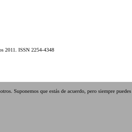
dos 2011. ISSN 2254-4348
sotros. Suponemos que estás de acuerdo, pero siempre puedes 