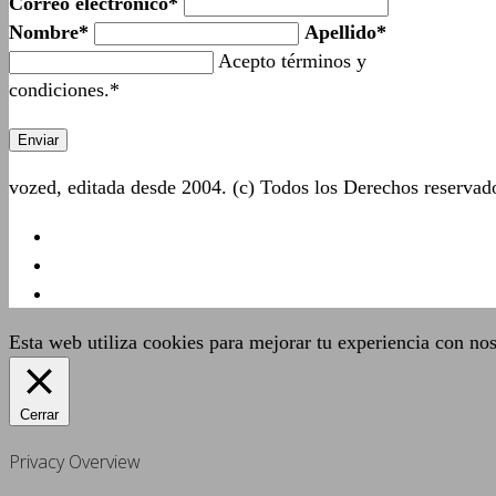
Correo electrónico*
Nombre*
Apellido*
Acepto términos y
condiciones.*
vozed, editada desde 2004. (c) Todos los Derechos reserva
Esta web utiliza cookies para mejorar tu experiencia con no
Cerrar
Privacy Overview