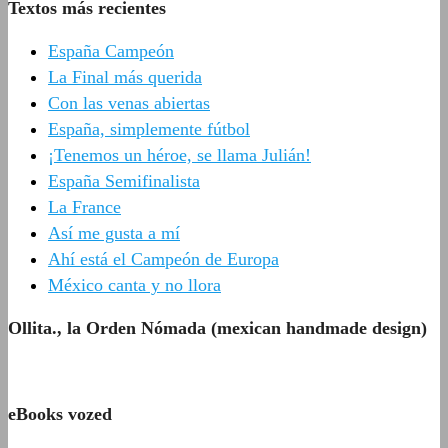
Textos más recientes
España Campeón
La Final más querida
Con las venas abiertas
España, simplemente fútbol
¡Tenemos un héroe, se llama Julián!
España Semifinalista
La France
Así me gusta a mí
Ahí está el Campeón de Europa
México canta y no llora
Ollita., la Orden Nómada (mexican handmade design)
eBooks vozed