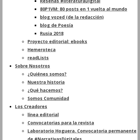
Reseñas #literaturaDigital
80P1VM: 80 posts en 1 vuelta al mundo
blog vozed (de la redacción)
blog de Poesía
Rusia 2018
Proyecto editorial: ebooks
Hemeroteca
readLists
Sobre Nosotros
¿Quiénes somos?
Nuestra historia
¿Qué hacemos?
Somos Comunidad
Los Creadores
línea editorial
Convocatorias para la revista
Laboratorio Hoguera. Convocatoria permanente
de #NarrativasDigitales