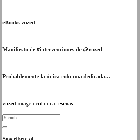
eBooks vozed
Manifiesto de #intervenciones de @vozed
Probablemente la única columna dedicada…
vozed imagen columna reseñas
Suscríbete al