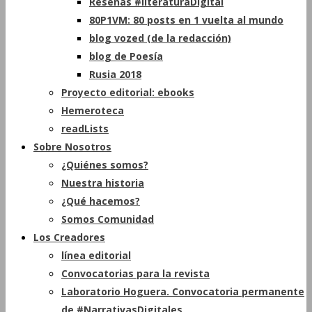
Reseñas #literaturaDigital
80P1VM: 80 posts en 1 vuelta al mundo
blog vozed (de la redacción)
blog de Poesía
Rusia 2018
Proyecto editorial: ebooks
Hemeroteca
readLists
Sobre Nosotros
¿Quiénes somos?
Nuestra historia
¿Qué hacemos?
Somos Comunidad
Los Creadores
línea editorial
Convocatorias para la revista
Laboratorio Hoguera. Convocatoria permanente
de #NarrativasDigitales