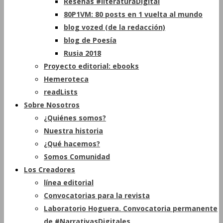
Reseñas #literaturaDigital
80P1VM: 80 posts en 1 vuelta al mundo
blog vozed (de la redacción)
blog de Poesía
Rusia 2018
Proyecto editorial: ebooks
Hemeroteca
readLists
Sobre Nosotros
¿Quiénes somos?
Nuestra historia
¿Qué hacemos?
Somos Comunidad
Los Creadores
línea editorial
Convocatorias para la revista
Laboratorio Hoguera. Convocatoria permanente
de #NarrativasDigitales