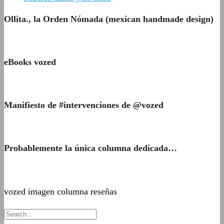
Ollita., la Orden Nómada (mexican handmade design)
eBooks vozed
Manifiesto de #intervenciones de @vozed
Probablemente la única columna dedicada…
vozed imagen columna reseñas