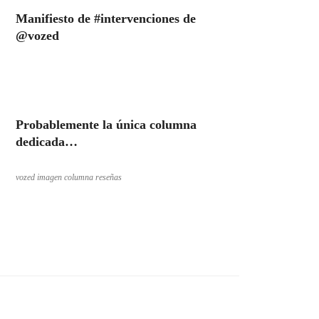
Manifiesto de #intervenciones de
@vozed
Probablemente la única columna
dedicada…
vozed imagen columna reseñas