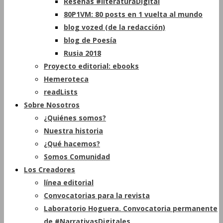
Reseñas #literaturaDigital
80P1VM: 80 posts en 1 vuelta al mundo
blog vozed (de la redacción)
blog de Poesía
Rusia 2018
Proyecto editorial: ebooks
Hemeroteca
readLists
Sobre Nosotros
¿Quiénes somos?
Nuestra historia
¿Qué hacemos?
Somos Comunidad
Los Creadores
línea editorial
Convocatorias para la revista
Laboratorio Hoguera. Convocatoria permanente
de #NarrativasDigitales