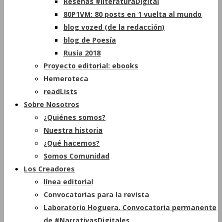
Reseñas #literaturaDigital
80P1VM: 80 posts en 1 vuelta al mundo
blog vozed (de la redacción)
blog de Poesía
Rusia 2018
Proyecto editorial: ebooks
Hemeroteca
readLists
Sobre Nosotros
¿Quiénes somos?
Nuestra historia
¿Qué hacemos?
Somos Comunidad
Los Creadores
línea editorial
Convocatorias para la revista
Laboratorio Hoguera. Convocatoria permanente
de #NarrativasDigitales