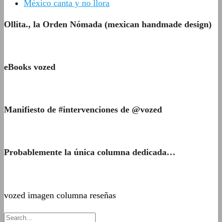
México canta y no llora
Ollita., la Orden Nómada (mexican handmade design)
eBooks vozed
Manifiesto de #intervenciones de @vozed
Probablemente la única columna dedicada…
vozed imagen columna reseñas