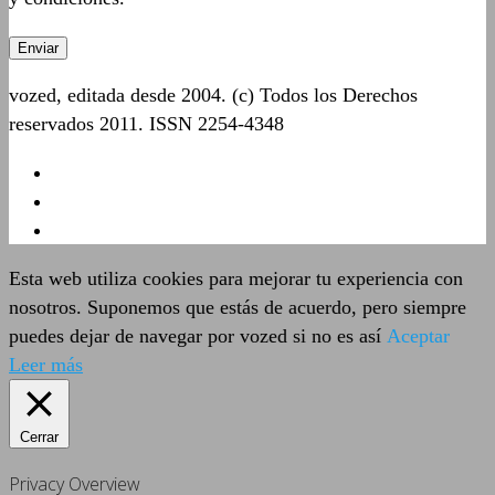
vozed, editada desde 2004. (c) Todos los Derechos
reservados 2011. ISSN 2254-4348
Esta web utiliza cookies para mejorar tu experiencia con
nosotros. Suponemos que estás de acuerdo, pero siempre
puedes dejar de navegar por vozed si no es así
Aceptar
Leer más
Cerrar
Privacy Overview