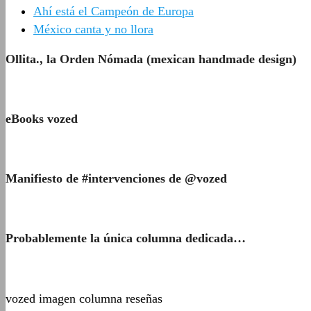
Ahí está el Campeón de Europa
México canta y no llora
Ollita., la Orden Nómada (mexican handmade design)
eBooks vozed
Manifiesto de #intervenciones de @vozed
Probablemente la única columna dedicada…
vozed imagen columna reseñas