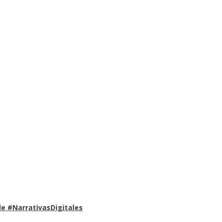
e #NarrativasDigitales