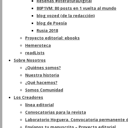
Reseñas #literaturaDigital
80P1VM: 80 posts en 1 vuelta al mundo
blog vozed (de la redacción)
blog de Poesía
Rusia 2018
Proyecto editorial: ebooks
Hemeroteca
readLists
Sobre Nosotros
¿Quiénes somos?
Nuestra historia
¿Qué hacemos?
Somos Comunidad
Los Creadores
línea editorial
Convocatorias para la revista
Laboratorio Hoguera. Convocatoria permanente d
Envíanos tu manuscrito – Proyecto editorial