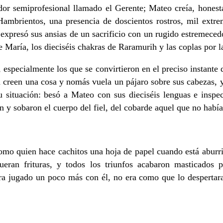
dor semiprofesional llamado el Gerente; Mateo creía, honesta
Hambrientos, una presencia de doscientos rostros, mil extrem
xpresó sus ansias de un sacrificio con un rugido estremecedo
 María, los dieciséis chakras de Raramurih y las coplas por 
 especialmente los que se convirtieron en el preciso instante 
 creen una cosa y nomás vuela un pájaro sobre sus cabezas, y
u situación: besó a Mateo con sus dieciséis lenguas e inspe
n y sobaron el cuerpo del fiel, del cobarde aquel que no había
o quien hace cachitos una hoja de papel cuando está aburrid
eran frituras, y todos los triunfos acabaron masticados 
ra jugado un poco más con él, no era como que lo despertaran