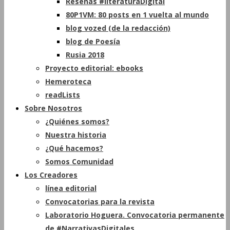
Reseñas #literaturaDigital
80P1VM: 80 posts en 1 vuelta al mundo
blog vozed (de la redacción)
blog de Poesía
Rusia 2018
Proyecto editorial: ebooks
Hemeroteca
readLists
Sobre Nosotros
¿Quiénes somos?
Nuestra historia
¿Qué hacemos?
Somos Comunidad
Los Creadores
línea editorial
Convocatorias para la revista
Laboratorio Hoguera. Convocatoria permanente
de #NarrativasDigitales