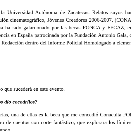
r la Universidad Autónoma de Zacatecas. Relatos suyos ha
y guión cinematográfico, Jóvenes Creadores 2006-2007, 
aria ha sido galardonado por las becas FONCA y FECAZ, e
encia en España patrocinada por la Fundación Antonio Gala, d
 y Redacción dentro del Informe Policial Homologado a eleme
lo que sucederá en este evento.
os dio cocodrilos?
orias, una de ellas es la beca que me concedió Conaculta FON
ro de cuentos con corte fantástico, que explorara los límite
mundo.