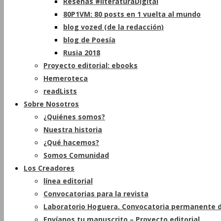
Reseñas #literaturaDigital
80P1VM: 80 posts en 1 vuelta al mundo
blog vozed (de la redacción)
blog de Poesía
Rusia 2018
Proyecto editorial: ebooks
Hemeroteca
readLists
Sobre Nosotros
¿Quiénes somos?
Nuestra historia
¿Qué hacemos?
Somos Comunidad
Los Creadores
línea editorial
Convocatorias para la revista
Laboratorio Hoguera. Convocatoria permanente d
Envíanos tu manuscrito – Proyecto editorial