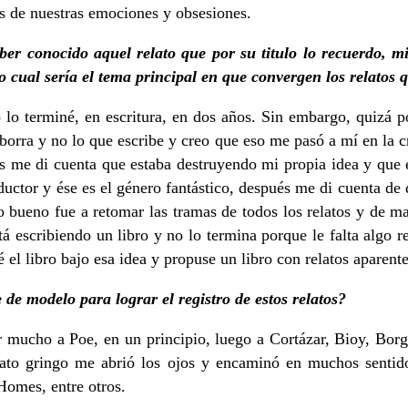
és de nuestras emociones y obsesiones.
er conocido aquel relato que por su titulo lo recuerdo, m
, o cual sería el tema principal en que convergen los relato
lo terminé, en escritura, en dos años. Sin embargo, quizá p
rra y no lo que escribe y creo que eso me pasó a mí en la crea
s me di cuenta que estaba destruyendo mi propia idea y que er
ductor y ése es el género fantástico, después me di cuenta de q
o bueno fue a retomar las tramas de todos los relatos y de ma
tá escribiendo un libro y no lo termina porque le falta algo r
el libro bajo esa idea y propuse un libro con relatos aparent
de modelo para lograr el registro de estos relatos?
eer mucho a Poe, en un principio, luego a Cortázar, Bioy, Bo
lato gringo me abrió los ojos y encaminó en muchos sentidos
omes, entre otros.