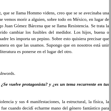
t, que se llama Hommo videns, creo que se se avecinaba una
que vemos morir a alguien, sobre todo en México, en lugar de
go Juan Gómez Bárcena que se llama Resistencia. Se trata la
rido cambiar los fusibles del medidor. Los hijos, buena o
dre les importa un pepino. Sobre esto quisiera precisar que
manera en que las usamos. Supongo que en nosotros está unir
teratura es ponerse en el lugar del otro.
ashwords.
 ¿Se vuelve protagonista? y ¿es un tema recurrente en tus
encia y sus 4 manifestaciones, la estructural, la física, la
 Y fue cuando decidí echarme mano del género fantástico para