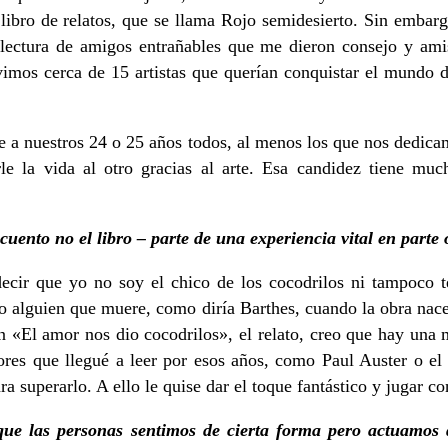
bro de relatos, que se llama Rojo semidesierto. Sin embargo
 lectura de amigos entrañables que me dieron consejo y amist
mos cerca de 15 artistas que querían conquistar el mundo de
 a nuestros 24 o 25 años todos, al menos los que nos dedica
e la vida al otro gracias al arte. Esa candidez tiene muc
uento no el libro – parte de una experiencia vital en parte 
ecir que yo no soy el chico de los cocodrilos ni tampoco te
o alguien que muere, como diría Barthes, cuando la obra nace.
En «El amor nos dio cocodrilos», el relato, creo que hay un
tores que llegué a leer por esos años, como Paul Auster o el
a superarlo. A ello le quise dar el toque fantástico y jugar c
que las personas sentimos de cierta forma pero actuamos d