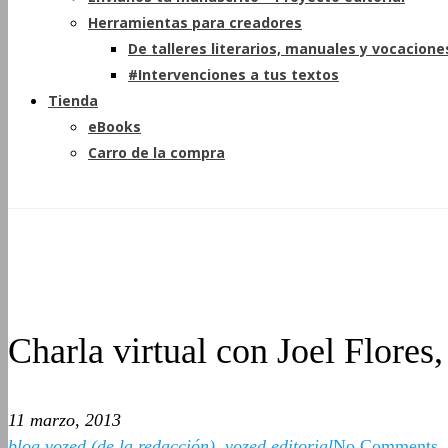
Herramientas para creadores
De talleres literarios, manuales y vocacione
#Intervenciones a tus textos
Tienda
eBooks
Carro de la compra
Charla virtual con Joel Flores,
11 marzo, 2013
blog vozed (de la redacción)
,
vozed editorial
No Comments