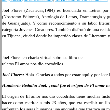
Joel Flores (Zacatecas,1984) es licenciado en Letras po
(Nostromo Editores), Antología de Letras, Dramaturgia 
de Guanajuato). Y como reconocimiento a su labor liter
categoría Jóvenes Creadores. También disfrutó de una resid
en Tijuana, ciudad donde ha impartido clases de Literatura
Joel Flores en charla virtual sobre su libro de
relatos El amor nos dio cocodrilos
Joel Flores:
Hola. Gracias a todos por estar aquí y por leer 
Humberto Bedolla
: Joel, ¿cual fue el origen de El amor n
El origen de El amor nos dio cocodrilos tiene muchas hist
hacer como escritor a mis 23 años, que era escribir un lib
enfrentan los seres humanos una anomalía que trastoca su 