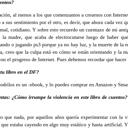
enten?
ación, al menos a los que comenzamos a crearnos con Interne
o a sus sentimiento por el otro, es decir, que ahora cada vez 
rmal, cotidiano. Y sobre esto recuerdo un cuentazo de mi ami
e la madre, que acaba de electrocutarse luego de haber que
ndo o jugando ps3 porque ya no hay luz, y la muerte de la ma
pa, creo que la culpa está en cómo se están orientando y la 
on el progreso de Internet. Pues debemos recordar que hacer li
tu libro en el DF?
ocodrilos es un -ebook, y lo puedes comprar en Amazon y Sm
tas: ¿Cómo irrumpe la violencia en este libro de cuentos?
 que nada, por aquellos años quería experimentar con la viol
 que estaba cayendo en algo muy estático y hasta artificial.