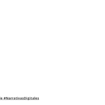
e #NarrativasDigitales