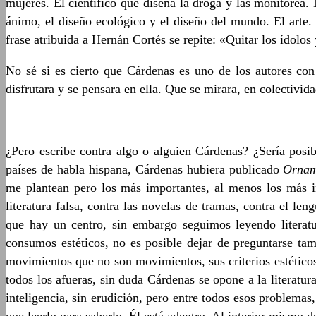
mujeres. El científico que diseña la droga y las monitorea.
ánimo, el diseño ecológico y el diseño del mundo. El arte
frase atribuida a Hernán Cortés se repite: «Quitar los ídolo
No sé si es cierto que Cárdenas es uno de los autores c
disfrutara y se pensara en ella. Que se mirara, en colectivid
¿Pero escribe contra algo o alguien Cárdenas? ¿Sería posib
países de habla hispana, Cárdenas hubiera publicado
Ornam
me plantean pero los más importantes, al menos los más in
literatura falsa, contra las novelas de tramas, contra el l
que hay un centro, sin embargo seguimos leyendo literat
consumos estéticos, no es posible dejar de preguntarse tamb
movimientos que no son movimientos, sus criterios estéticos 
todos los afueras, sin duda Cárdenas se opone a la literatura
inteligencia, sin erudición, pero entre todos esos problemas