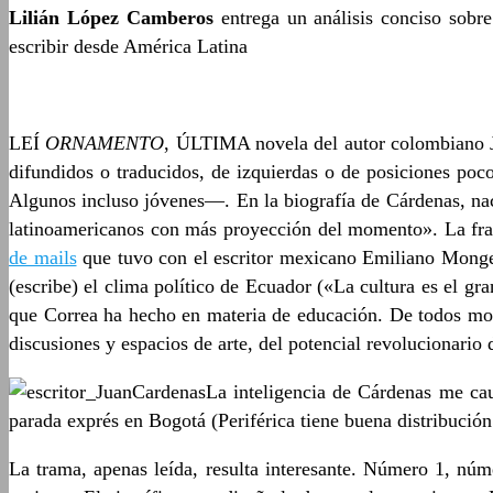
Lilián López Camberos
entrega un análisis conciso sobr
escribir desde América Latina
LEÍ
ORNAMENTO
, ÚLTIMA novela del autor colombiano
difundidos o traducidos, de izquierdas o de posiciones poco
Algunos incluso jóvenes—. En la biografía de Cárdenas, nac
latinoamericanos con más proyección del momento». La frase
de mails
que tuvo con el escritor mexicano Emiliano Monge 
(escribe) el clima político de Ecuador («La cultura es el gr
que Correa ha hecho en materia de educación. De todos modo
discusiones y espacios de arte, del potencial revolucionario 
La inteligencia de Cárdenas me cau
parada exprés en Bogotá (Periférica tiene buena distribució
La trama, apenas leída, resulta interesante. Número 1, nú