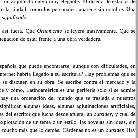
or un arquitecto calvo muy elegante. El diseño de estados de
ro la ciudad, como los personajes, aparece sin nombre. Una
 significado.
e así fuera. Que
Ornamento
se leyera masivamente. Que se
 negación de estar frente a una obra verdadera.
española que puede encontrarse, aunque con dificultades, en
nternet habría llegado a su escritura? Hay problemas que se
 se discuten en su obra. Se escribe contra el mercado y la
nde y cómo, Latinoamérica es una periferia sólo si se admite
 hay una ordenación del mundo que se traslada a nuestros
gnifican algunas ideas, algunas aglutinaciones artificiales,
ea del escritor que lucha desde afuera, un
outsider
, y cuál de
explotación de un tema o un estilo, las novelas sin ideas, sin
ortan mucho más que lo demás. Cárdenas no es un
outsider.
Hay