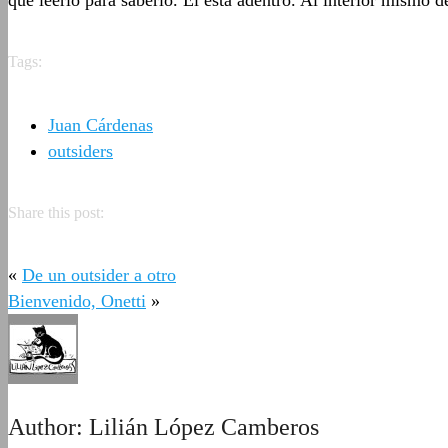
que leerlo para saberlo. Él está adentro. Al interior mismo de
Tags:
Juan Cárdenas
outsiders
Share this post:
«
De un outsider a otro
Bienvenido, Onetti
»
Author:
Lilián López Camberos