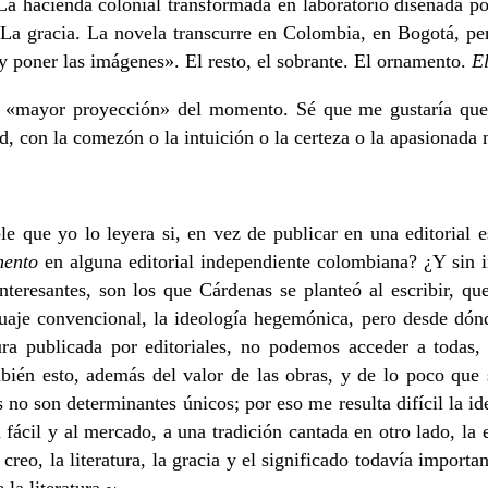
 La hacienda colonial transformada en laboratorio diseñada p
. La gracia. La novela transcurre en Colombia, en Bogotá, pe
s y poner las imágenes». El resto, el sobrante. El ornamento.
El
on «mayor proyección» del momento. Sé que me gustaría qu
ad, con la comezón o la intuición o la certeza o la apasionada
le que yo lo leyera si, en vez de publicar en una editorial 
ento
en alguna editorial independiente colombiana? ¿Y sin i
teresantes, son los que Cárdenas se planteó al escribir, que
enguaje convencional, la ideología hegemónica, pero desde dó
ura publicada por editoriales, no podemos acceder a todas,
ién esto, además del valor de las obras, y de lo poco que si
no son determinantes únicos; por eso me resulta difícil la id
 fácil y al mercado, a una tradición cantada en otro lado, la 
, creo, la literatura, la gracia y el significado todavía imp