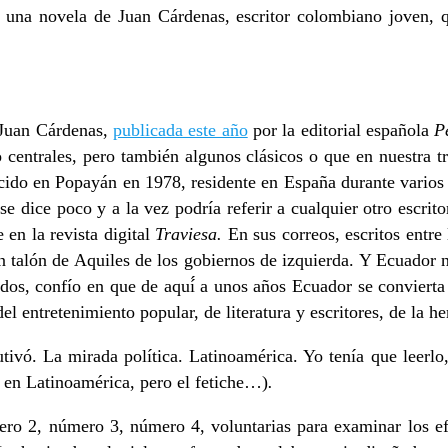
e una novela de Juan Cárdenas, escritor colombiano joven, 
 Juan Cárdenas,
publicada este año
por la editorial española
P
 centrales, pero también algunos clásicos o que en nuestra t
ido en Popayán en 1978, residente en España durante varios a
 dice poco y a la vez podría referir a cualquier otro escrit
en la revista digital
Traviesa.
En sus correos, escritos entr
an talón de Aquiles de los gobiernos de izquierda. Y Ecuador 
s, confío en que de aquí́ a unos años Ecuador se convierta en
del entretenimiento popular, de literatura y escritores, de la 
tivó. La mirada política. Latinoamérica. Yo tenía que leerlo
n en Latinoamérica, pero el fetiche…)
.
mero 2, número 3, número 4, voluntarias para examinar los e