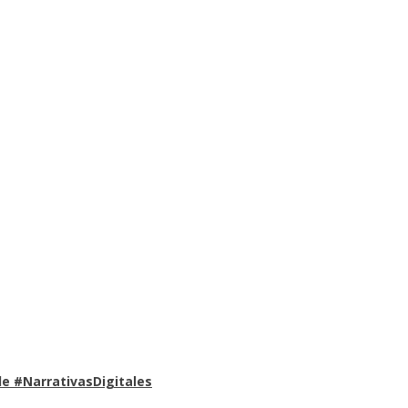
e #NarrativasDigitales