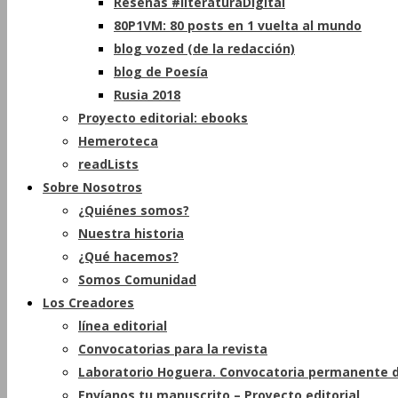
Reseñas #literaturaDigital
80P1VM: 80 posts en 1 vuelta al mundo
blog vozed (de la redacción)
blog de Poesía
Rusia 2018
Proyecto editorial: ebooks
Hemeroteca
readLists
Sobre Nosotros
¿Quiénes somos?
Nuestra historia
¿Qué hacemos?
Somos Comunidad
Los Creadores
línea editorial
Convocatorias para la revista
Laboratorio Hoguera. Convocatoria permanente d
Envíanos tu manuscrito – Proyecto editorial